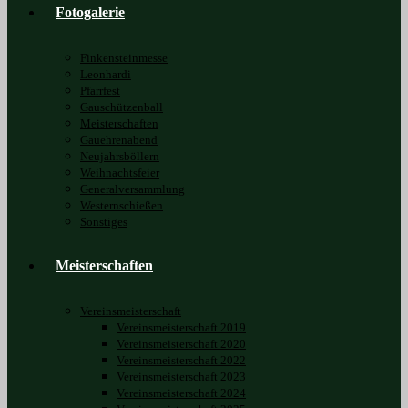
Fotogalerie
Finkensteinmesse
Leonhardi
Pfarrfest
Gauschützenball
Meisterschaften
Gauehrenabend
Neujahrsböllern
Weihnachtsfeier
Generalversammlung
Westernschießen
Sonstiges
Meisterschaften
Vereinsmeisterschaft
Vereinsmeisterschaft 2019
Vereinsmeisterschaft 2020
Vereinsmeisterschaft 2022
Vereinsmeisterschaft 2023
Vereinsmeisterschaft 2024