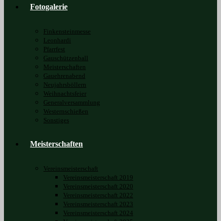
Fotogalerie
Finkensteinmesse
Leonhardi
Pfarrfest
Gauschützenball
Meisterschaften
Gauehrenabend
Neujahrsböllern
Weihnachtsfeier
Generalversammlung
Westernschießen
Sonstiges
Meisterschaften
Vereinsmeisterschaft
Vereinsmeisterschaft 2019
Vereinsmeisterschaft 2020
Vereinsmeisterschaft 2022
Vereinsmeisterschaft 2023
Vereinsmeisterschaft 2024