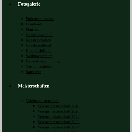
Fotogalerie
Finkensteinmesse
Leonhardi
Pfarrfest
Gauschützenball
Meisterschaften
Gauehrenabend
Neujahrsböllern
Weihnachtsfeier
Generalversammlung
Westernschießen
Sonstiges
Meisterschaften
Vereinsmeisterschaft
Vereinsmeisterschaft 2019
Vereinsmeisterschaft 2020
Vereinsmeisterschaft 2022
Vereinsmeisterschaft 2023
Vereinsmeisterschaft 2024